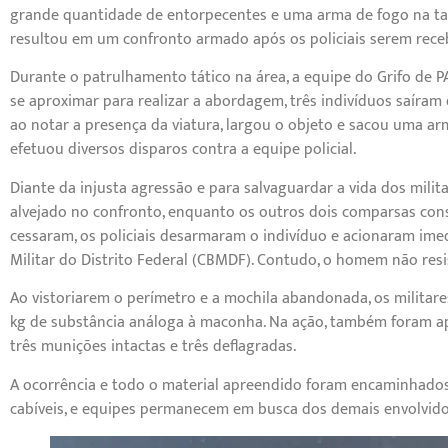
grande quantidade de entorpecentes e uma arma de fogo na tarde
resultou em um confronto armado após os policiais serem receb
Durante o patrulhamento tático na área, a equipe do Grifo de 
se aproximar para realizar a abordagem, três indivíduos saíra
ao notar a presença da viatura, largou o objeto e sacou uma 
efetuou diversos disparos contra a equipe policial.
Diante da injusta agressão e para salvaguardar a vida dos milit
alvejado no confronto, enquanto os outros dois comparsas con
cessaram, os policiais desarmaram o indivíduo e acionaram im
Militar do Distrito Federal (CBMDF). Contudo, o homem não resis
Ao vistoriarem o perímetro e a mochila abandonada, os militar
kg de substância análoga à maconha. Na ação, também foram apr
três munições intactas e três deflagradas.
A ocorrência e todo o material apreendido foram encaminhados à
cabíveis, e equipes permanecem em busca dos demais envolvido