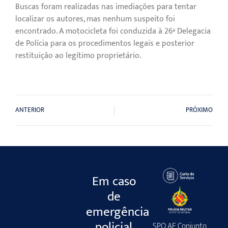
Buscas foram realizadas nas imediações para tentar
localizar os autores, mas nenhum suspeito foi
encontrado. A motocicleta foi conduzida à 26ª Delegacia
de Polícia para os procedimentos legais e posterior
restituição ao legítimo proprietário.
ANTERIOR
PRÓXIMO
Em caso
de
emergência
policial
SPO AE Conjunto