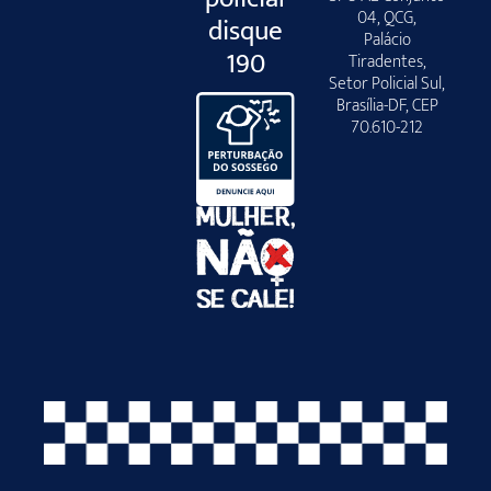
04, QCG,
disque
Palácio
190
Tiradentes,
Setor Policial Sul,
Brasília-DF, CEP
70.610-212