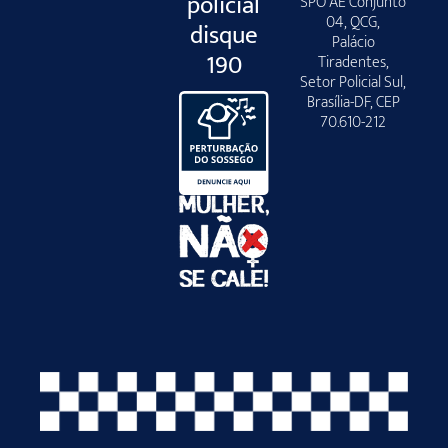
policial
SPO AE Conjunto
04, QCG,
disque
Palácio
190
Tiradentes,
Setor Policial Sul,
Brasília-DF, CEP
70.610-212