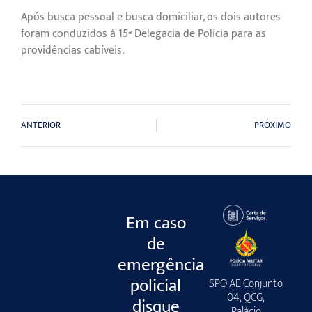
Após busca pessoal e busca domiciliar, os dois autores
foram conduzidos à 15ª Delegacia de Polícia para as
providências cabíveis.
ANTERIOR
PRÓXIMO
Em caso
de
emergência
policial
SPO AE Conjunto
04, QCG,
disque
Palácio