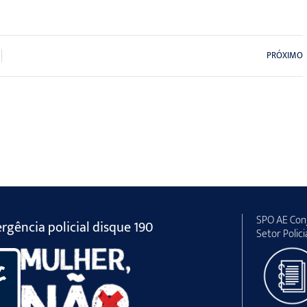
PRÓXIMO
SPO AE Conj
gência policial disque 190
Setor Polici