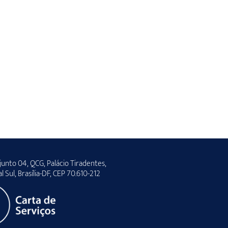
unto 04, QCG, Palácio Tiradentes,
al Sul, Brasília-DF, CEP 70.610-212