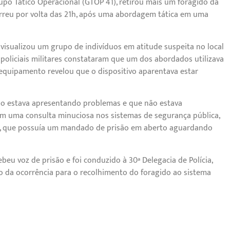
Grupo Tático Operacional (GTOP 41), retirou mais um foragido da
 ocorreu por volta das 21h, após uma abordagem tática em uma
visualizou um grupo de indivíduos em atitude suspeita no local
policiais militares constataram que um dos abordados utilizava
 equipamento revelou que o dispositivo aparentava estar
ho estava apresentando problemas e que não estava
rem uma consulta minuciosa nos sistemas de segurança pública,
ito, que possuía um mandado de prisão em aberto aguardando
eu voz de prisão e foi conduzido à 30ª Delegacia de Polícia,
ro da ocorrência para o recolhimento do foragido ao sistema