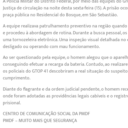
A Polícia Militar do Distrito Federal, por meio das equipes do 
Justiça de circulação na noite desta sexta-feira (15). A prisão
praça pública no Residencial do Bosque, em São Sebastião.
A equipe realizava patrulhamento preventivo na região quando 
e procedeu à abordagem de rotina. Durante a busca pessoal, os 
uma tornozeleira eletrônica. Uma inspeção visual detalhada no
desligado ou operando com mau funcionamento.
Ao ser questionado pela equipe, o homem alegou que o aparel
conseguindo efetuar a recarga da bateria. Contudo, ao realiza
os policiais do GTOP 41 descobriram a real situação do suspe
cumprimento.
Diante do flagrante e da ordem judicial pendente, o homem receb
onde foram adotadas as providências legais cabíveis e o regist
prisional.
CENTRO DE COMUNICAÇÃO SOCIAL DA PMDF
PMDF – MUITO MAIS QUE SEGURANÇA