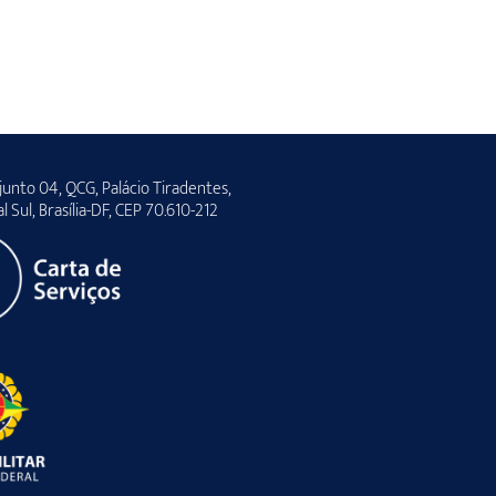
unto 04, QCG, Palácio Tiradentes,
al Sul, Brasília-DF, CEP 70.610-212