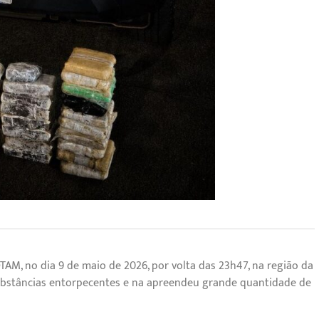
OTAM, no dia 9 de maio de 2026, por volta das 23h47, na região da
substâncias entorpecentes e na apreendeu grande quantidade de