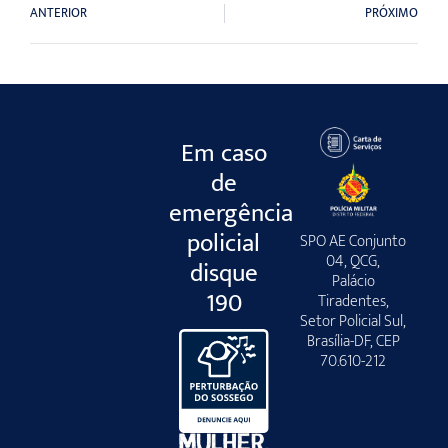
ANTERIOR
PRÓXIMO
Em caso
de
emergência
policial
SPO AE Conjunto
04, QCG,
disque
Palácio
190
Tiradentes,
Setor Policial Sul,
Brasília-DF, CEP
70.610-212