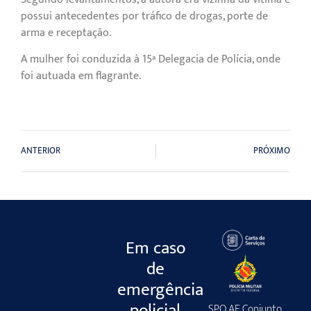
possui antecedentes por tráfico de drogas, porte de
arma e receptação.
A mulher foi conduzida à 15ª Delegacia de Polícia, onde
foi autuada em flagrante.
ANTERIOR
PRÓXIMO
Em caso
de
emergência
policial
SPO AE Conjunto