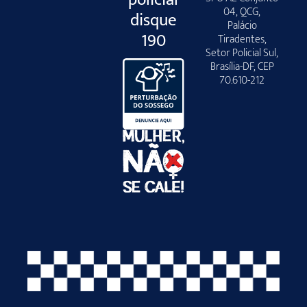
04, QCG,
disque
Palácio
190
Tiradentes,
Setor Policial Sul,
Brasília-DF, CEP
70.610-212