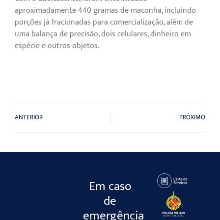
aproximadamente 440 gramas de maconha, incluindo
porções já fracionadas para comercialização, além de
uma balança de precisão, dois celulares, dinheiro em
espécie e outros objetos.
ANTERIOR
PRÓXIMO
Em caso
de
emergência