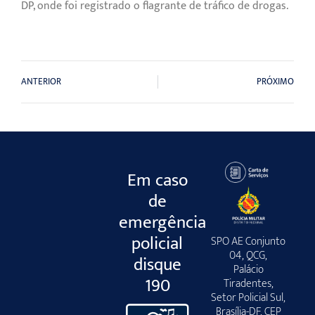
DP, onde foi registrado o flagrante de tráfico de drogas.
ANTERIOR
PRÓXIMO
Em caso
de
emergência
policial
SPO AE Conjunto
04, QCG,
disque
Palácio
190
Tiradentes,
Setor Policial Sul,
Brasília-DF, CEP