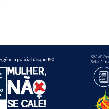
SPO AE Conj
gência policial disque 190
Setor Polici