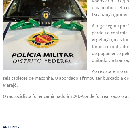
Rodoviário (TOR) 
uma motocicleta r
fiscalização, por vo
A fuga seguiu por
perdeu o controle 
vegetação, mas foi
foram encontrados 
do pagamento pelo
quitado via transaç
Ao revistarem o co
seis tabletes de maconha. O abordado afirmou ter buscado a dro
Marajó.
O motociclista foi encaminhado à 30ª DP, onde foi realizado o a
ANTERIOR