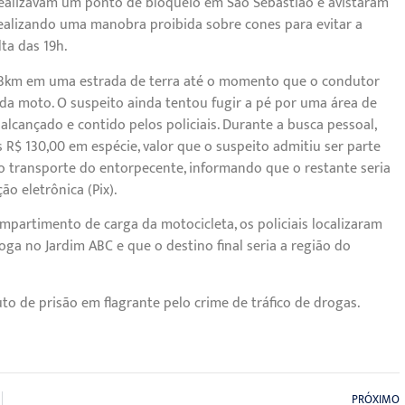
realizavam um ponto de bloqueio em São Sebastião e avistaram
ealizando uma manobra proibida sobre cones para evitar a
lta das 19h.
 3km em uma estrada de terra até o momento que o condutor
da moto. O suspeito ainda tentou fugir a pé por uma área de
 alcançado e contido pelos policiais. Durante a busca pessoal,
R$ 130,00 em espécie, valor que o suspeito admitiu ser parte
 transporte do entorpecente, informando que o restante seria
ão eletrônica (Pix).
mpartimento de carga da motocicleta, os policiais localizaram
ga no Jardim ABC e que o destino final seria a região do
uto de prisão em flagrante pelo crime de tráfico de drogas.
PRÓXIMO