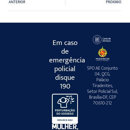
ANTERIOR
PRÓXIMO
Em caso
de
emergência
policial
SPO AE Conjunto
04, QCG,
disque
Palácio
190
Tiradentes,
Setor Policial Sul,
Brasília-DF, CEP
70.610-212