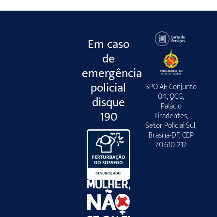
Em caso
de
emergência
policial
SPO AE Conjunto
04, QCG,
disque
Palácio
190
Tiradentes,
Setor Policial Sul,
Brasília-DF, CEP
70.610-212