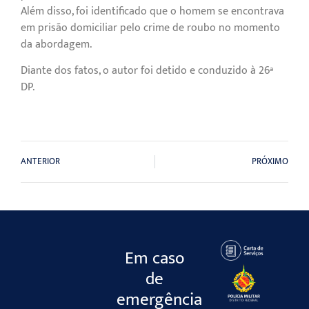
Além disso, foi identificado que o homem se encontrava
em prisão domiciliar pelo crime de roubo no momento
da abordagem.
Diante dos fatos, o autor foi detido e conduzido à 26ª
DP.
ANTERIOR
PRÓXIMO
Em caso
de
emergência