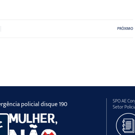
PRÓXIMO
SPO AE Conj
gência policial disque 190
Setor Polici