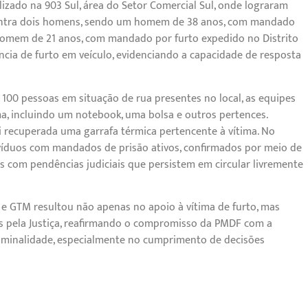
izado na 903 Sul, área do Setor Comercial Sul, onde lograram
ontra dois homens, sendo um homem de 38 anos, com mandado
 homem de 21 anos, com mandado por furto expedido no Distrito
ncia de furto em veículo, evidenciando a capacidade de resposta
00 pessoas em situação de rua presentes no local, as equipes
ma, incluindo um notebook, uma bolsa e outros pertences.
i recuperada uma garrafa térmica pertencente à vítima. No
divíduos com mandados de prisão ativos, confirmados por meio de
os com pendências judiciais que persistem em circular livremente
 e GTM resultou não apenas no apoio à vítima de furto, mas
os pela Justiça, reafirmando o compromisso da PMDF com a
iminalidade, especialmente no cumprimento de decisões