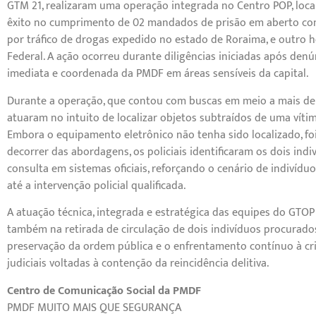
GTM 21, realizaram uma operação integrada no Centro POP, local
êxito no cumprimento de 02 mandados de prisão em aberto c
por tráfico de drogas expedido no estado de Roraima, e outro
Federal. A ação ocorreu durante diligências iniciadas após denú
imediata e coordenada da PMDF em áreas sensíveis da capital.
Durante a operação, que contou com buscas em meio a mais de 1
atuaram no intuito de localizar objetos subtraídos de uma víti
Embora o equipamento eletrônico não tenha sido localizado, fo
decorrer das abordagens, os policiais identificaram os dois in
consulta em sistemas oficiais, reforçando o cenário de indivídu
até a intervenção policial qualificada.
A atuação técnica, integrada e estratégica das equipes do GTOP
também na retirada de circulação de dois indivíduos procurad
preservação da ordem pública e o enfrentamento contínuo à cr
judiciais voltadas à contenção da reincidência delitiva.
Centro de Comunicação Social da PMDF
PMDF MUITO MAIS QUE SEGURANÇA