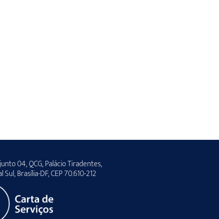
unto 04, QCG, Palácio Tiradentes,
al Sul, Brasília-DF, CEP 70.610-212