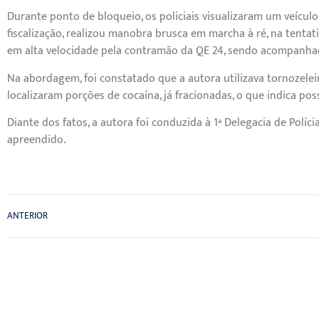
Durante ponto de bloqueio, os policiais visualizaram um veículo 
fiscalização, realizou manobra brusca em marcha à ré, na tentat
em alta velocidade pela contramão da QE 24, sendo acompanhada 
Na abordagem, foi constatado que a autora utilizava tornozeleira
localizaram porções de cocaína, já fracionadas, o que indica poss
Diante dos fatos, a autora foi conduzida à 1ª Delegacia de Políc
apreendido.
ANTERIOR