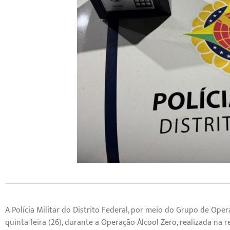
A Polícia Militar do Distrito Federal, por meio do Grupo de Op
quinta-feira (26), durante a Operação Álcool Zero, realizada na 