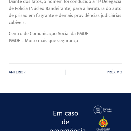
Diante dos fatos, o homem foi conduzido à 11ª Delegacia
de Polícia (Núcleo Bandeirante) para a lavratura do auto
de prisão em flagrante e demais providências judiciárias
cabíveis.
Centro de Comunicação Social da PMDF
PMDF – Muito mais que segurança
ANTERIOR
PRÓXIMO
Em caso
de
emergência