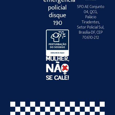
policial
SPO AE Conjunto
04, QCG,
disque
Palácio
190
Tiradentes,
Setor Policial Sul,
Brasília-DF, CEP
70.610-212