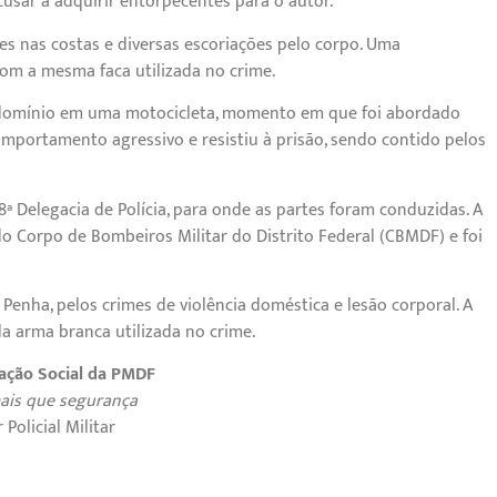
cusar a adquirir entorpecentes para o autor.
tes nas costas e diversas escoriações pelo corpo. Uma
m a mesma faca utilizada no crime.
condomínio em uma motocicleta, momento em que foi abordado
omportamento agressivo e resistiu à prisão, sendo contido pelos
8ª Delegacia de Polícia, para onde as partes foram conduzidas. A
 Corpo de Bombeiros Militar do Distrito Federal (CBMDF) e foi
Penha, pelos crimes de violência doméstica e lesão corporal. A
a arma branca utilizada no crime.
ação Social da PMDF
is que segurança
Policial Militar