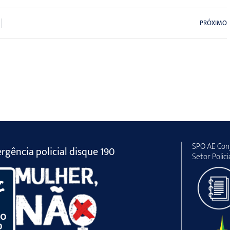
PRÓXIMO
SPO AE Conj
gência policial disque 190
Setor Polici