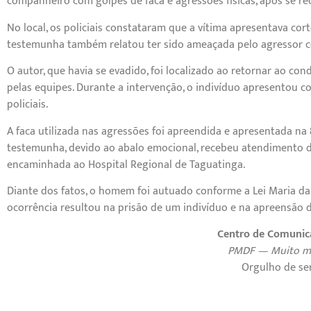
companheiro com golpes de faca e agressões físicas, após se re
No local, os policiais constataram que a vítima apresentava cor
testemunha também relatou ter sido ameaçada pelo agressor co
O autor, que havia se evadido, foi localizado ao retornar ao 
pelas equipes. Durante a intervenção, o indivíduo apresentou c
policiais.
A faca utilizada nas agressões foi apreendida e apresentada na 
testemunha, devido ao abalo emocional, recebeu atendimento do
encaminhada ao Hospital Regional de Taguatinga.
Diante dos fatos, o homem foi autuado conforme a Lei Maria da 
ocorrência resultou na prisão de um indivíduo e na apreensão d
Centro de Comunic
PMDF — Muito ma
Orgulho de ser 