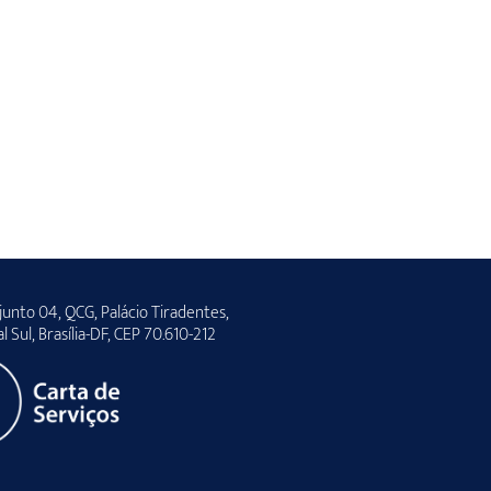
unto 04, QCG, Palácio Tiradentes,
al Sul, Brasília-DF, CEP 70.610-212