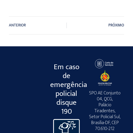
ANTERIOR
PRÓXIMO
Em caso
de
emergência
policial
SPO AE Conjunto
04, QCG,
disque
Palácio
190
Tiradentes,
Setor Policial Sul,
Brasília-DF, CEP
70.610-212