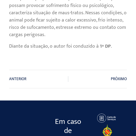
possam provocar sofrimento físico ou psicológico,
caracteriza situação de maus-tratos. Nessas condições, o
animal pode ficar sujeito a calor excessivo, frio intenso,
risco de sufocamento, estresse extremo ou contato com
cargas perigosas.
Diante da situação, o autor foi conduzido à
1ª DP
.
ANTERIOR
PRÓXIMO
Em caso
de