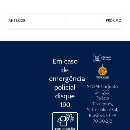
ANTERIOR
PRÓXIMO
Em caso
de
emergência
policial
SPO AE Conjunto
04, QCG,
disque
Palácio
190
Tiradentes,
Setor Policial Sul,
Brasília-DF, CEP
70.610-212