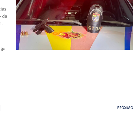
ias
o da
m.
m
 8ª
PRÓXIMO