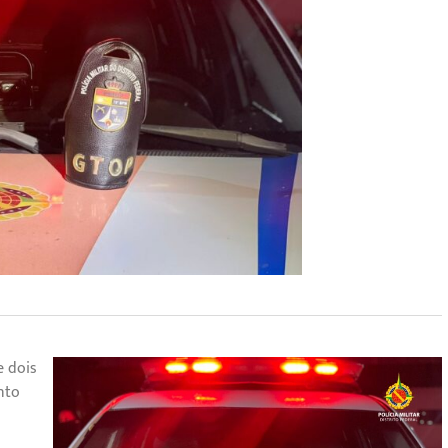
e dois
nto