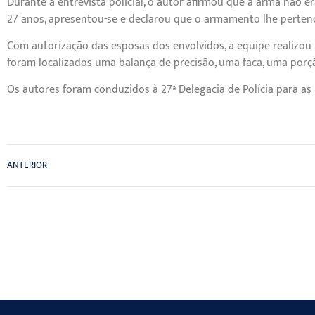
Durante a entrevista policial, o autor afirmou que a arma não 
27 anos, apresentou-se e declarou que o armamento lhe pertenc
Com autorização das esposas dos envolvidos, a equipe realizou 
foram localizados uma balança de precisão, uma faca, uma porçã
Os autores foram conduzidos à 27ª Delegacia de Polícia para as 
ANTERIOR