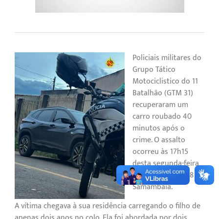
Policiais militares do
Grupo Tático
Motociclistico do 11º
Batalhão (GTM 31)
recuperaram um
carro roubado 40
minutos após o
crime. O assalto
ocorreu às 17h15
desta segunda-feira
(9), na Quadra 308 de
Samambaia.
A vítima chegava à sua residência carregando o filho de
apenas dois anos no colo. Ela foi abordada por dois