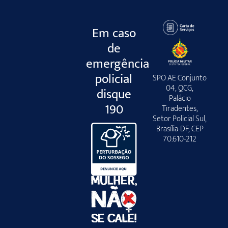
Em caso
de
emergência
policial
SPO AE Conjunto
04, QCG,
disque
Palácio
190
Tiradentes,
Setor Policial Sul,
Brasília-DF, CEP
70.610-212