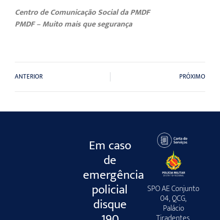
Centro de Comunicação Social da PMDF
PMDF – Muito mais que segurança
ANTERIOR
PRÓXIMO
Em caso
de
emergência
policial
SPO AE Conjunto
04, QCG,
disque
Palácio
190
Tiradentes,