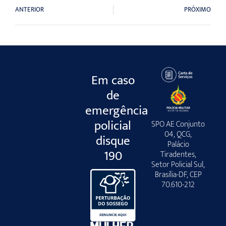
ANTERIOR
PRÓXIMO
Em caso
de
emergência
policial
SPO AE Conjunto
04, QCG,
disque
Palácio
190
Tiradentes,
Setor Policial Sul,
Brasília-DF, CEP
70.610-212