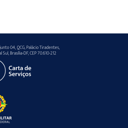
unto 04, QCG, Palácio Tiradentes,
al Sul, Brasília-DF, CEP 70.610-212