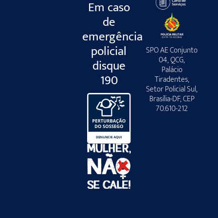
Em caso
de
emergência
policial
SPO AE Conjunto
04, QCG,
disque
Palácio
190
Tiradentes,
Setor Policial Sul,
Brasília-DF, CEP
70.610-212