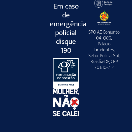
Em caso
de
emergência
policial
SPO AE Conjunto
04, QCG,
disque
Palácio
190
Tiradentes,
Setor Policial Sul,
Brasília-DF, CEP
70.610-212