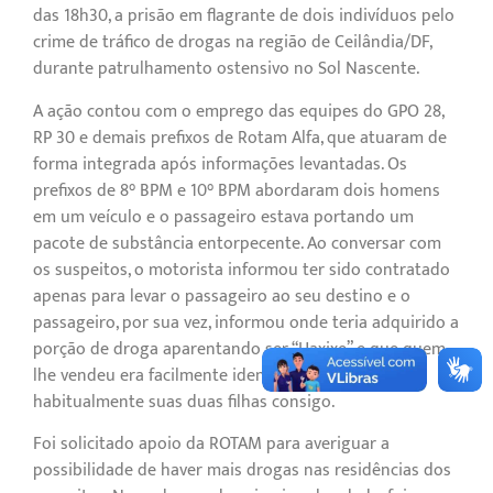
das 18h30, a prisão em flagrante de dois indivíduos pelo
crime de tráfico de drogas na região de Ceilândia/DF,
durante patrulhamento ostensivo no Sol Nascente.
A ação contou com o emprego das equipes do GPO 28,
RP 30 e demais prefixos de Rotam Alfa, que atuaram de
forma integrada após informações levantadas. Os
prefixos de 8° BPM e 10° BPM abordaram dois homens
em um veículo e o passageiro estava portando um
pacote de substância entorpecente. Ao conversar com
os suspeitos, o motorista informou ter sido contratado
apenas para levar o passageiro ao seu destino e o
passageiro, por sua vez, informou onde teria adquirido a
porção de droga aparentando ser “Haxixe” e que quem
lhe vendeu era facilmente identificável, pois trazia
habitualmente suas duas filhas consigo.
Foi solicitado apoio da ROTAM para averiguar a
possibilidade de haver mais drogas nas residências dos