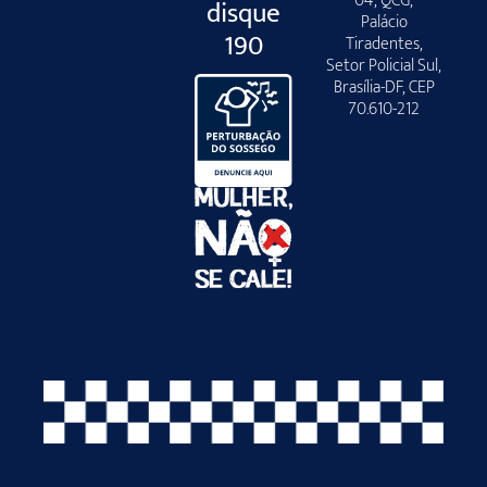
04, QCG,
disque
Palácio
190
Tiradentes,
Setor Policial Sul,
Brasília-DF, CEP
70.610-212