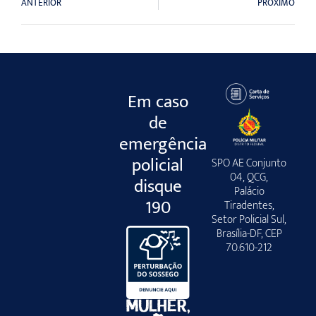
ANTERIOR
PRÓXIMO
Em caso
de
emergência
policial
SPO AE Conjunto
04, QCG,
disque
Palácio
190
Tiradentes,
Setor Policial Sul,
Brasília-DF, CEP
70.610-212