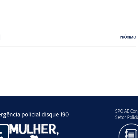
PRÓXIMO
SPO AE Conj
gência policial disque 190
Setor Polici