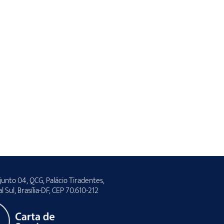
unto 04, QCG, Palácio Tiradentes,
al Sul, Brasília-DF, CEP 70.610-212