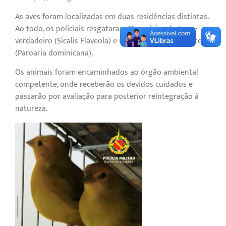
As aves foram localizadas em duas residências distintas.
Ao todo, os policiais resgataram 11 canários-da-terra-
verdadeiro (Sicalis Flaveola) e um cardeal-do-nordeste
(Paroaria dominicana).
Os animais foram encaminhados ao órgão ambiental
competente, onde receberão os devidos cuidados e
passarão por avaliação para posterior reintegração à
natureza.