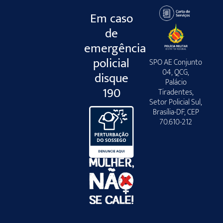
Em caso
de
emergência
policial
SPO AE Conjunto
04, QCG,
disque
Palácio
190
Tiradentes,
Setor Policial Sul,
Brasília-DF, CEP
70.610-212