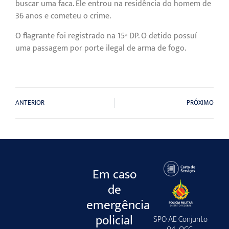
buscar uma faca. Ele entrou na residência do homem de
36 anos e cometeu o crime.
O flagrante foi registrado na 15ª DP. O detido possuí
uma passagem por porte ilegal de arma de fogo.
ANTERIOR
PRÓXIMO
Em caso
de
emergência
policial
SPO AE Conjunto