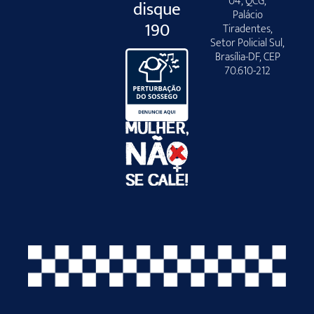
04, QCG,
disque
Palácio
190
Tiradentes,
Setor Policial Sul,
Brasília-DF, CEP
70.610-212