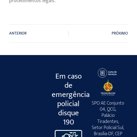
procedimentos legais.
ANTERIOR
PRÓXIMO
Em caso
de
emergência
policial
SPO AE Conjunto
04, QCG,
disque
Palácio
190
Tiradentes,
Setor Policial Sul,
Brasília-DF, CEP