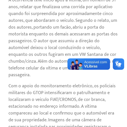
A ocorrência teve início após a vítima, um homem de 31
anos, relatar que finalizava uma corrida por aplicativo
quando foi surpreendida por aproximadamente cinco
autores, que abordaram o veículo. Segundo o relato, um
dos autores, portando um facão, abriu a porta do
motorista enquanto os demais acessaram as portas dos
passageiros. O autor que assumiu a direção do
automóvel deixou o local conduzindo o veículo,
enquanto os outros fugiram em um VW Santana de cor
chumbo/cinza. Além do automóvel, foram subtraídos um
telefone celular da vítima e um telefone celular da
passageira.
Com o apoio do monitoramento eletrônico, os policiais
militares do GTOP intensificaram o patrulhamento e
localizaram o veículo FIAT/CRONOS, de cor branca,
estacionado no endereço informado. A vítima
compareceu ao local e confirmou que o automóvel era
de sua propriedade. Imagens de uma câmera de
segurança instalada nas proximidades registraram o