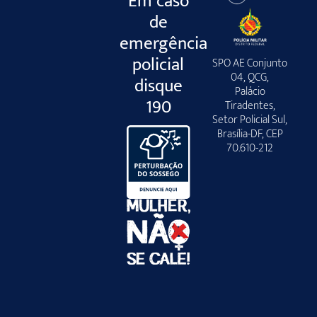
Em caso
de
emergência
policial
SPO AE Conjunto
04, QCG,
disque
Palácio
190
Tiradentes,
Setor Policial Sul,
Brasília-DF, CEP
70.610-212