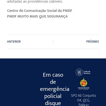
adotadas as providências cabíveis.
Centro de Comunicação Social da PMDF
PMDF MUITO MAIS QUE SEGURANÇA
ANTERIOR
PRÓXIMO
Em caso
de
emergência
policial
SPO AE Conjunto
04, QCG,
disque
Palácio