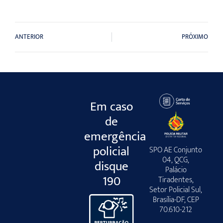
ANTERIOR
PRÓXIMO
Em caso
de
emergência
policial
SPO AE Conjunto
04, QCG,
disque
Palácio
190
Tiradentes,
Setor Policial Sul,
Brasília-DF, CEP
70.610-212