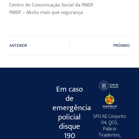
Centro de Comunicação Social da PMDF
PMDF – Muito mais que segurança
ANTERIOR
PRÓXIMO
Em caso
de
emergência
policial
SPO AE Conjunto
04, QCG,
disque
Palácio
190
Tiradentes,