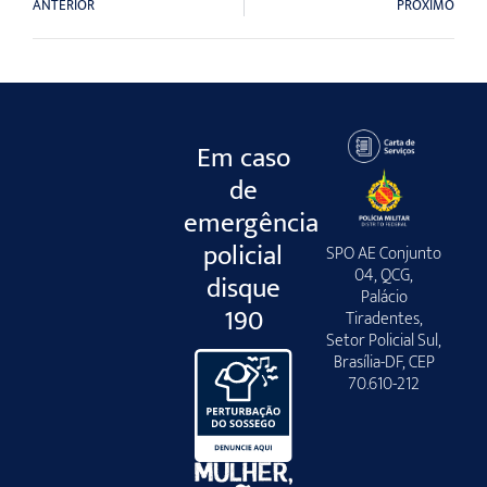
ANTERIOR
PRÓXIMO
Em caso
de
emergência
policial
SPO AE Conjunto
04, QCG,
disque
Palácio
190
Tiradentes,
Setor Policial Sul,
Brasília-DF, CEP
70.610-212