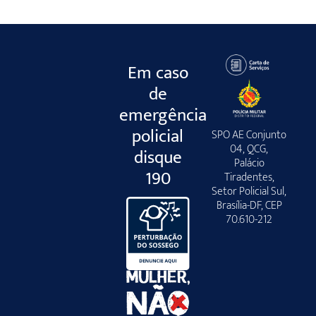
Em caso
de
emergência
policial
SPO AE Conjunto
04, QCG,
disque
Palácio
190
Tiradentes,
Setor Policial Sul,
Brasília-DF, CEP
70.610-212