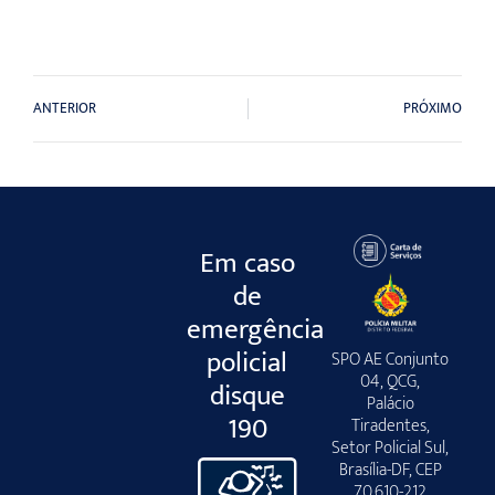
ANTERIOR
PRÓXIMO
Em caso
de
emergência
policial
SPO AE Conjunto
04, QCG,
disque
Palácio
190
Tiradentes,
Setor Policial Sul,
Brasília-DF, CEP
70.610-212