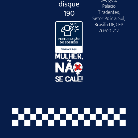
04, QCG,
disque
Palácio
190
Tiradentes,
Setor Policial Sul,
Brasília-DF, CEP
70.610-212