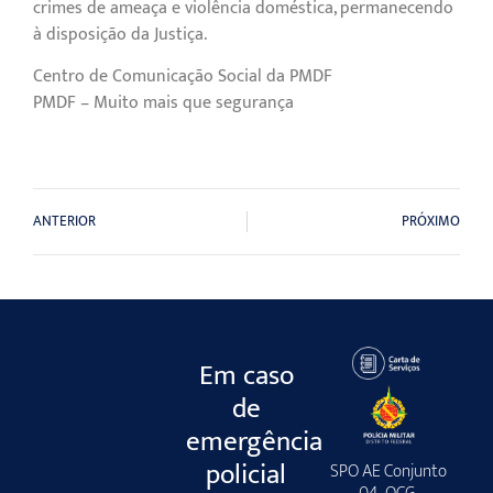
crimes de ameaça e violência doméstica, permanecendo
à disposição da Justiça.
Centro de Comunicação Social da PMDF
PMDF – Muito mais que segurança
ANTERIOR
PRÓXIMO
Em caso
de
emergência
policial
SPO AE Conjunto