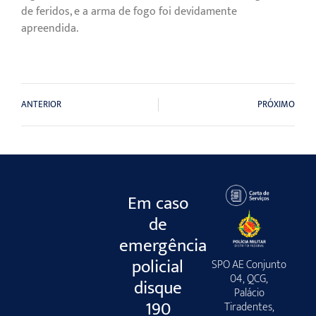
de feridos, e a arma de fogo foi devidamente
apreendida.
ANTERIOR
PRÓXIMO
Em caso
de
emergência
policial
SPO AE Conjunto
04, QCG,
disque
Palácio
190
Tiradentes,