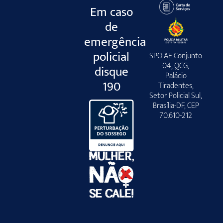
Em caso
de
emergência
policial
SPO AE Conjunto
04, QCG,
disque
Palácio
190
Tiradentes,
Setor Policial Sul,
Brasília-DF, CEP
70.610-212