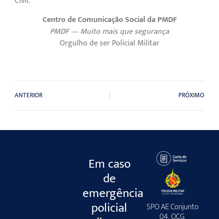
Civil.
Centro de Comunicação Social da PMDF
PMDF — Muito mais que segurança
Orgulho de ser Policial Militar
ANTERIOR
PRÓXIMO
Em caso
de
emergência
policial
SPO AE Conjunto
04, QCG,