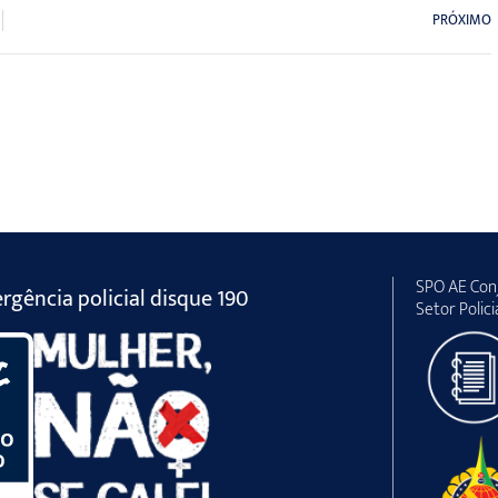
PRÓXIMO
SPO AE Conj
gência policial disque 190
Setor Polici