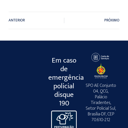
ANTERIOR
PRÓXIMO
Em caso
de
emergência
policial
SPO AE Conjunto
04, QCG,
disque
Palácio
190
Tiradentes,
Setor Policial Sul,
Brasília-DF, CEP
70.610-212