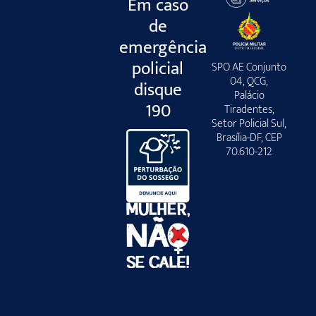
Em caso
de
emergência
policial
SPO AE Conjunto
04, QCG,
disque
Palácio
190
Tiradentes,
Setor Policial Sul,
Brasília-DF, CEP
70.610-212